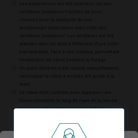
Les expériences ont été réalisées sur des
vertèbres lombaires fraîches de porc,
choisies pour la similarité de leur
morphologie pédiculaire avec celle des
vertèbres humaines⁸. Les vertèbres ont été
placées dans un étau à l’intérieur d’une boîte
transparente, face à une caméra, permettant
l’inspection du canal pendant le forage.
Un point d’entrée a été réalisé manuellement,
vers lequel le robot a ensuite été guidé à la
main.
Le robot était contrôlé pour appliquer une
force constante le long de l’axe de la mèche
tout en maintenant l’orientation définie
manuellement.