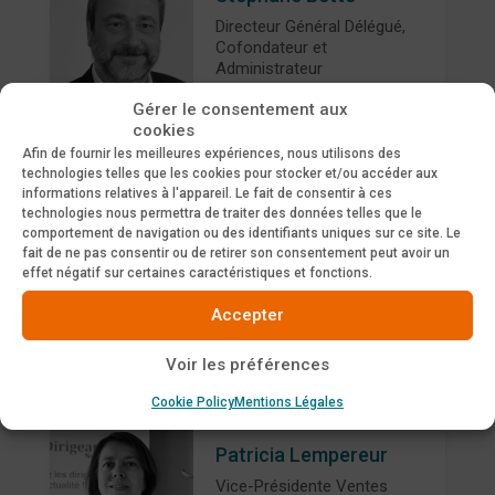
Directeur Général Délégué,
Cofondateur et
Administrateur
Gérer le consentement aux
En savoir plus
cookies
Afin de fournir les meilleures expériences, nous utilisons des
technologies telles que les cookies pour stocker et/ou accéder aux
informations relatives à l'appareil. Le fait de consentir à ces
technologies nous permettra de traiter des données telles que le
comportement de navigation ou des identifiants uniques sur ce site. Le
Anne-Charlotte Millard
fait de ne pas consentir ou de retirer son consentement peut avoir un
effet négatif sur certaines caractéristiques et fonctions.
Directrice Administrative et
Financière
Accepter
En savoir plus
Voir les préférences
Cookie Policy
Mentions Légales
Patricia Lempereur
Vice-Présidente Ventes